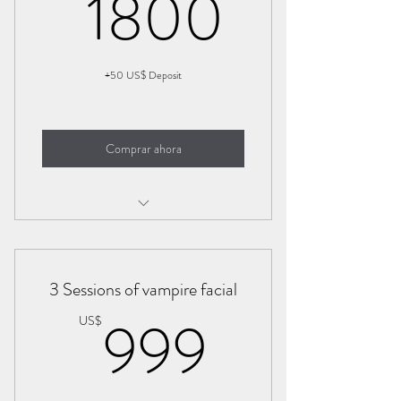
1800
1800
+50 US$ Deposit
Comprar ahora
HIFU Vajinal Rejuvenation 2 session
3 Sessions of vampire facial
999US
999
US$