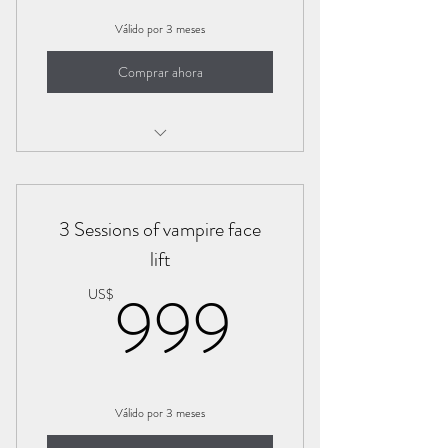
Válido por 3 meses
Comprar ahora
Vampire facial
3 Sessions of vampire face
lift
999US
999
US$
Válido por 3 meses