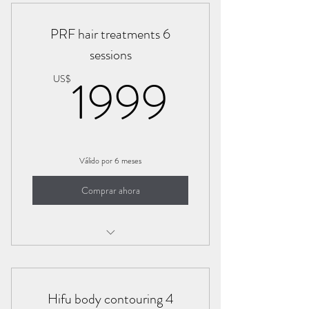
PRF hair treatments 6
sessions
1999U
1999
US$
Válido por 6 meses
Comprar ahora
3 sessions of PRF hair treatment 1
session every 4 Weekes
Hifu body contouring 4