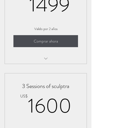
1499U
1499
Valido por 2 años
Comprar ahora
RF Micro needling/Secret
3 Sessions of sculptra
1600U
1600
US$