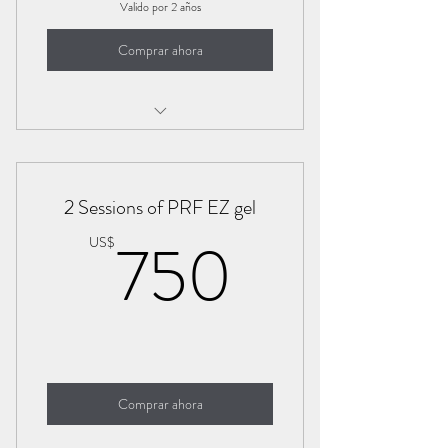
Valido por 2 años
Comprar ahora
Sculptra
2 Sessions of PRF EZ gel
750US
750
US$
Comprar ahora