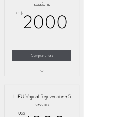
sessions
2000
2000
US$
Comprar ahora
Hifu body contouring
HIFU Vajinal Rejuvenation 5
session
US$