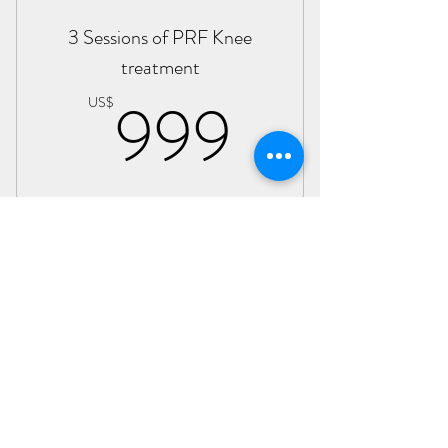
3 Sessions of PRF Knee
treatment
999US
999
US$
Válido por 3 meses
Comprar ahora
PRF knee treatment
HIFU lower face treatment