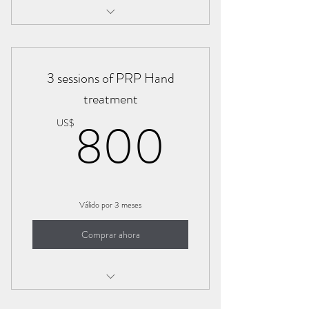
EZ gel/Bio filler
3 sessions of PRP Hand
treatment
800U
800
US$
Válido por 3 meses
Comprar ahora
PRP Hand treatment