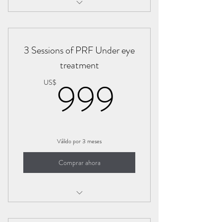
PRF HairTreatment
3 Sessions of PRF Under eye
treatment
999US
999
US$
Válido por 3 meses
Comprar ahora
EZ gel/PRF under eye treatment