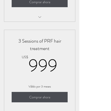
Comprar ahora
Vampire face lift
3 Sessions of PRF hair
treatment
999US
999
US$
Válido por 3 meses
Comprar ahora